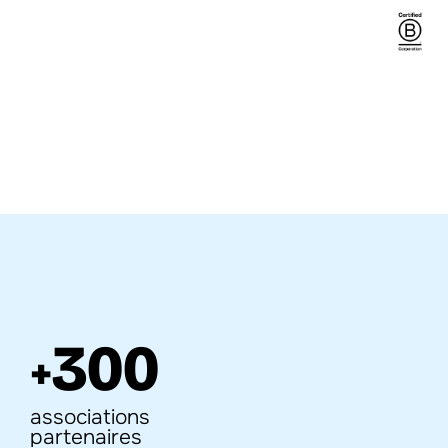
de tous nos revenus sont 
alloués au soutien des 
50
associations et de 
l'information
300
+
associations 
partenaires