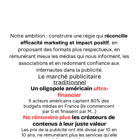
U
n
e
a
l
t
e
r
n
a
t
i
v
e
é
q
u
i
t
a
b
l
e
e
t
e
n
g
a
g
é
e
à
u
n
m
a
r
c
h
é
h
o
r
s
d
e
c
o
n
t
r
ô
l
e
Notre ambition : construire une régie qui 
réconcilie 
efficacité marketing et impact positif
,
en 
proposant des formats plus respectueux, en 
rémunérant mieux les médias qui nous informent, les 
associations et en redonnant confiance aux 
internautes dans la publicité.
Le marché publicitaire
traditionnel
Un oligopole américain 
ultra-
financier
5 acteurs américains captent 80% des 
budgets médias en France (ils commencent 
par G et finissent par M...)
Ne rémunère plus
 les créateurs de 
contenus à leur juste valeur
Les prix de la publicité ont été divisé par 10 en 
10 ans, ne rémunérant plus les services qu’elle 