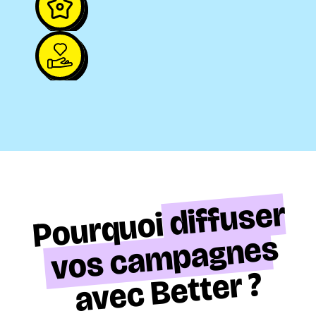
Soutenir notre économie 
vertueuse
Mieux financer les causes
Soutenir la générosité
r
e
s
u
f
f
i
d
i
o
u
q
r
u
o
P
s
e
n
g
a
p
m
a
c
s
o
v
?
r
e
t
t
e
B
c
e
v
a