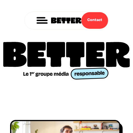
Contact
Annonceurs,
agences
média,
créatives,
éditeurs
:
construisons
un
écosystème
publicitaire
de
qualité
et
responsable
.