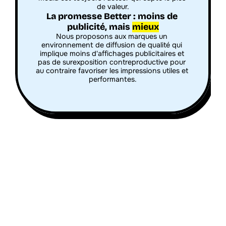
de valeur.
La promesse Better : moins de 
publicité, mais 
mieux
Nous proposons aux marques un 
environnement de diffusion de qualité qui 
implique moins d'affichages publicitaires et 
pas de surexposition contreproductive pour 
au contraire favoriser les impressions utiles et 
performantes.
👉 En bref :
Vous en avez marre de voir tout le temps de la 
. 
moins mais mieux
publicité ? Avec Better, on en fait 
Utile pour tous : marques, éditeurs, associations.